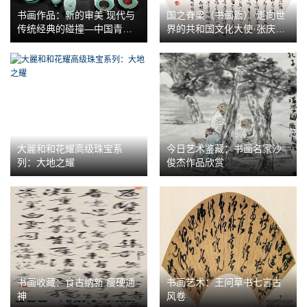
书画作品：新的审美 现代与
国之脊梁（书画篇）·走向世
传统经典的碰撞—中国青瓷
界的共和国文化大使·张庆祥
全新的呈献
作品展
大麗和和花耀高级珠宝系
今日艺术鉴藏：书画名家沙
列：大地之耀
俊杰作品欣赏
书画收藏：食古纳新 瘦硬通
书画艺术：王问草书七言古
神
风卷