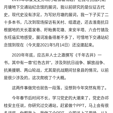
月塘地下交通站纪念馆的展词，我以前研究的是仪征古代
史，现代史没有涉足，为写好月塘的展词，我一下子买了二
十多本书，几次到现场探访有关村、组遗迹，还去淮南抗日
根据地的天长葛家巷、盱眙黄花塘、来安半塔、六合竹镇及
东旺庙实地感受，展词准备得差不多了，可惜地下交通站纪
念馆到现在（今天是2021年5月14日）还没建起来。
2020年年底，应古井人士之邀撰写《千年古井》一
书，其中有一章“红色古井”，涉及到抗日战争、解放战争、
抗美援朝、两山轮战，尤其是抗战期间甘泉县的情况，以前
是很少涉及的，这次爬梳了个大概。
这两件事做完也就告一段落，没想到今年突然有用了。
今年春节后时间不长，学习党史的大潮来了，党史办邓
桂安主任说，你研究过交通站，赶紧做个PPT，马上会有很