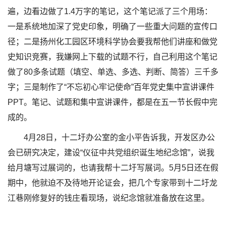
遍，边看边做了1.4万字的笔记，这个笔记派了三个用场：
一是系统地加深了党史印象，明确了一些重大问题的宣传口
径；二是扬州化工园区环境科学协会要我帮他们讲座和做党
史知识竞赛，我嫌网上下载的试题不行，自己利用这个笔记
做了80多条试题（填空、单选、多选、判断、简答）三千多
字；三是制作了“不忘初心牢记使命”百年党史集中宣讲课件
PPT。笔记、试题和集中宣讲课件，都是在五一节长假中完
成的。
4月28日，十二圩办公室的金小平告诉我，开发区办公
会已研究决定，建设“仪征中共党组织诞生地纪念馆”，说我
给月塘写过展词的，也请我帮十二圩写展词。5月5日还在假
期中，他就迫不及待地开论证会，把几个专家带到十二圩龙
江巷刚修复好的钱庄看现场，说纪念馆就准备放在这里。