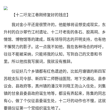
【十二圩龙江巷刚修复好的钱庄】
我对金小平还是很赞许的，他能够将设想变成现实，东
升村的白沙翠竹江村遗址、十二圩老街的条石、胶鬲祠、乡
情馆、博物馆等的建成，既有领导同志的开明支持，也有他
不懈努力的影子。这一点我不如他，我在各种场合的呼吁，
往往不能被采纳，只能将我的认知，写到自己的文章和书
里。所以他找我写展词，我就没有推辞。
仪征好几个乡镇都有红色遗迹的，比如月塘镇的新四军
苏皖支队司令部、新四军二师野战医院、地下交通站、县参
议会、县政府等，真州镇的潘汉年刘晓王尧山入住处，刘集
镇的甘泉县委县政府诞生地等，都没有弄起来，陈集的同志
有心，做了个仪征县委诞生处，十二圩的动作也不慢，这就
要搞仪征第一个党组织诞生地了。