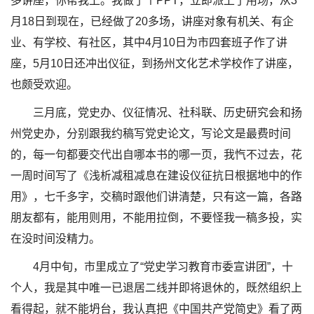
多讲座，你帮我上。我做了个PPT，立即派上了用场，从3
月18日到现在，已经做了20多场，讲座对象有机关、有企
业、有学校、有社区，其中4月10日为市四套班子作了讲
座，5月10日还冲出仪征，到扬州文化艺术学校作了讲座，
也颇受欢迎。
三月底，党史办、仪征情况、社科联、历史研究会和扬
州党史办，分别跟我约稿写党史论文，写论文是最费时间
的，每一句都要交代出自哪本书的哪一页，我忾不过去，花
一周时间写了《浅析减租减息在建设仪征抗日根据地中的作
用》，七千多字，交稿时跟他们讲清楚，只有这一篇，各路
朋友都有，能用则用，不能用拉倒，不要怪我一稿多投，实
在没时间没精力。
4月中旬，市里成立了“党史学习教育市委宣讲团”，十
个人，我是其中唯一已退居二线并即将退休的，既然组织上
看得起，就不能坍台，我认真把《中国共产党简史》看了两