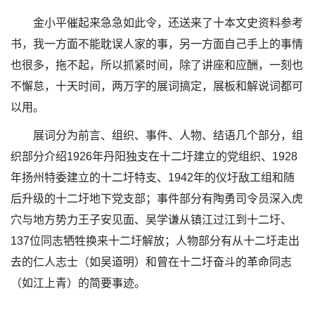
金小平催起来急急如此令，还送来了十本文史资料参考
书，我一方面不能耽误人家的事，另一方面自己手上的事情
也很多，拖不起，所以抓紧时间，除了讲座和应酬，一刻也
不懈怠，十天时间，两万字的展词搞定，展板和解说词都可
以用。
展词分为前言、组织、事件、人物、结语几个部分，组
织部分介绍1926年丹阳独支在十二圩建立的党组织、1928
年扬州特委建立的十二圩特支、1942年的仪圩敌工组和随
后升级的十二圩地下党支部；事件部分有陶勇司令员深入虎
穴与地方势力王子安见面、吴学谦从镇江过江到十二圩、
137位同志牺牲换来十二圩解放；人物部分有从十二圩走出
去的仁人志士（如吴道明）和曾在十二圩奋斗的革命同志
（如江上青）的简要事迹。