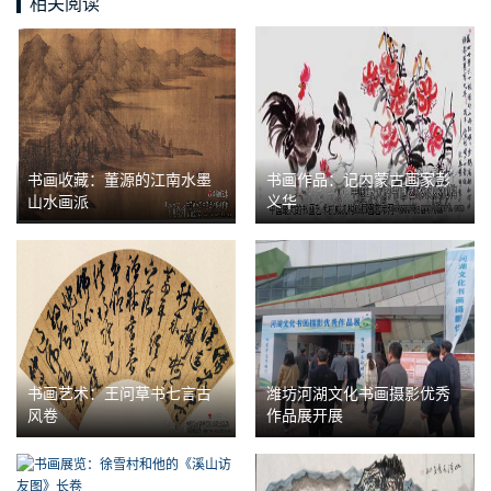
相关阅读
书画收藏：董源的江南水墨
书画作品：记内蒙古画家彭
山水画派
义华
书画艺术：王问草书七言古
潍坊河湖文化书画摄影优秀
风卷
作品展开展