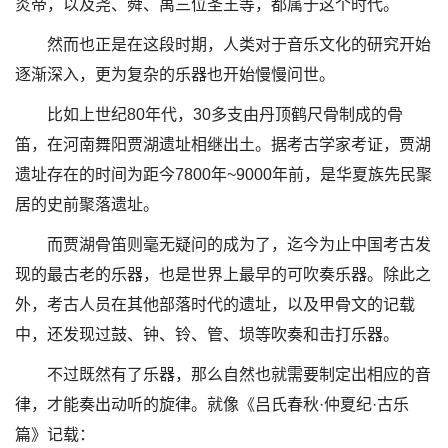
炎帝，以及尧、舜、禹三位圣王等，都属于这个时代。
然而也正是在这段时期，人类对于音乐文化的研究开始
逐渐深入，更为复杂的乐器也开始慢慢问世。
比如上世纪80年代，30多支由丹顶鹤尺骨制成的骨
笛，在河南舞阳贾湖遗址相继出土。据考古学家考证，贾湖
遗址存在的时间为距今7800年~9000年前，是华夏族先民聚
居的史前聚落遗址。
而贾湖骨笛则毫无疑问的成为了，迄今为止中国考古发
现的最古老的乐器，也是世界上最早的可吹奏乐器。除此之
外，考古人员在其他部落时代的遗址，以及甲骨文的记载
中，还发现过鼓、钟、铃、管、埙等吹奏和击打乐器。
不过既然有了乐器，那么自然也就需要制定出相应的音
律，才能奏出动听的旋律。就像《吕氏春秋·仲夏纪·古乐
篇》记载：