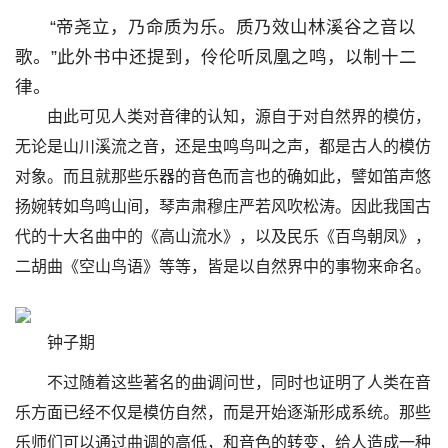
“帝尧立，乃命质为乐。质乃效山林溪谷之音以
歌。”此外书中还提到，伶伦听凤凰之鸣，以制十二
律。
由此可见人类对音律的认知，源自于对自然界的模仿，
无论是山川溪流之音，还是虫鸣鸟叫之声，都是古人的模仿
对象。而且就那些乐器的音色而言也的确如此，譬如笛声悠
扬婉转如鸟鸣山间，琴声肃穆庄严若风吹松涛。因此我国古
代的十大名曲中的《高山流水》，以及民乐《百鸟朝凤》，
二胡曲《空山鸟语》等等，皆是以自然界中的事物来命名。
钟子期
不过随着这些著名的曲调问世，同时也证明了人类在音
乐方面已经不仅是模仿自然，而是开始逐渐形成系统。那些
乐师们可以通过曲调的高低，和音色的转变，给人造成一种