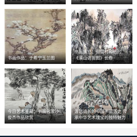
书画展览：徐雪村和他的
书画作品：于希宁玉兰图
《溪山访友图》长卷
今日艺术鉴藏：书画名家沙
源远流长的中国书画历史 传
俊杰作品欣赏
承中华艺术瑰宝的独特魅力