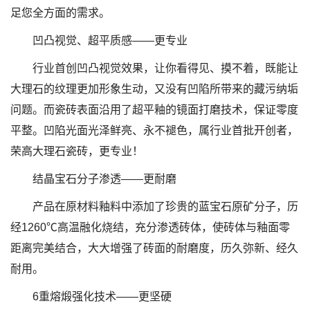
足您全方面的需求。
凹凸视觉、超平质感——更专业
行业首创凹凸视觉效果，让你看得见、摸不着，既能让
大理石的纹理更加形象生动，又没有凹陷所带来的藏污纳垢
问题。而瓷砖表面沿用了超平釉的镜面打磨技术，保证零度
平整。凹陷光面光泽鲜亮、永不褪色，属行业首批开创者，
荣高大理石瓷砖，更专业！
结晶宝石分子渗透——更耐磨
产品在原材料釉料中添加了珍贵的蓝宝石原矿分子，历
经1260℃高温融化烧结，充分渗透砖体，使砖体与釉面零
距离完美结合，大大增强了砖面的耐磨度，历久弥新、经久
耐用。
6重熔煅强化技术——更坚硬