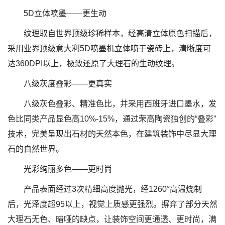
5D立体喷墨——更生动
纹理取自世界顶级珍稀样本，经高清立体原色扫描后，
采用业界顶级意大利5D喷墨机立体喷于瓷砖上，清晰度可
达360DPI以上，极致还原了大理石的生动纹理。
八级灰度叠彩——更真实
八级灰色叠彩、精准色比，并采用西班牙进口墨水，发
色比同类产品显色高10%-15%，通过荣高陶瓷独创的“叠彩”
技术，完美呈现出石材的天然本色，在建筑装饰中尽显大理
石的自然世界。
光彩绚丽多色——更时尚
产品表面经过3次精细高度抛光，经1260°高温烧制
后，光泽度超95以上，视觉上质感更强烈。摒弃了部分天然
大理石无色、暗哑的缺点，让装饰空间更通透、更时尚，满