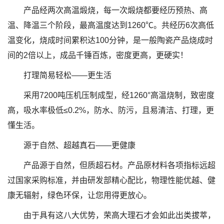
产品经两次高温煅烧，每一次煅烧都要经历预热、高
温、降温三个阶段，最高温度达到1260℃。共经历6次高低
温变化，烧成时间累积达100分钟，是一般陶瓷产品烧成时
间的2倍以上，成品千锤百炼，密度更高，更硬实！
打理简易轻松——更生活
采用7200吨压机压制成型，经1260°高温烧制，致密度
高，吸水率极低≤0.2%，防水、防污，且易清洁、打理，更
懂生活。
源于自然、超越真石——更健康
产品源于自然，但质超石材。产品原材料各项指标远超
过国家采购标准，并由研发部精心配比，物理性能优越、健
康无辐射，绿色环保，让您用得更放心。
由于具有这八大优势，荣高大理石才会如此出类拔萃，