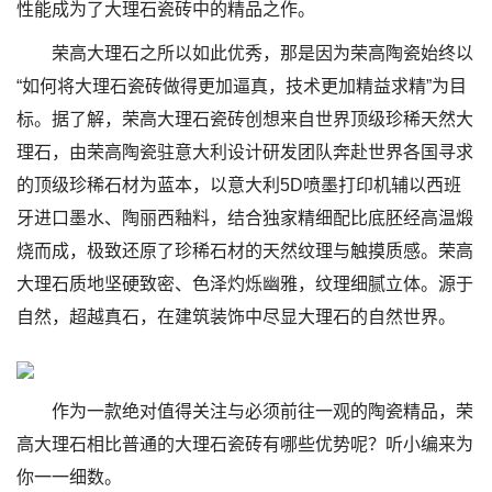
性能成为了大理石瓷砖中的精品之作。
荣高大理石之所以如此优秀，那是因为荣高陶瓷始终以
“如何将大理石瓷砖做得更加逼真，技术更加精益求精”为目
标。据了解，荣高大理石瓷砖创想来自世界顶级珍稀天然大
理石，由荣高陶瓷驻意大利设计研发团队奔赴世界各国寻求
的顶级珍稀石材为蓝本，以意大利5D喷墨打印机辅以西班
牙进口墨水、陶丽西釉料，结合独家精细配比底胚经高温煅
烧而成，极致还原了珍稀石材的天然纹理与触摸质感。荣高
大理石质地坚硬致密、色泽灼烁幽雅，纹理细腻立体。源于
自然，超越真石，在建筑装饰中尽显大理石的自然世界。
作为一款绝对值得关注与必须前往一观的陶瓷精品，荣
高大理石相比普通的大理石瓷砖有哪些优势呢？听小编来为
你一一细数。