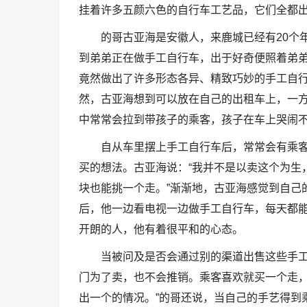
挂着许多五颜六色的自行车工艺品，它们全都出
的哥古亚海是安徽人，来鹿城已经有20个
到弟弟正在做手工自行车，出于好奇便照着弟
竟然做出了许多形态各异、精致巧妙的手工自
然，古亚海想到可以放在自己的出租车上，一
中常常会拉到带孩子的乘客，孩子在车上哭闹
自从车里摆上手工自行车后，常常会有乘
买的想法。古亚海说：“我并不是以卖这个为生
块也能挑一个走。”渐渐地，古亚海感觉到自己
后，他一边看电视一边做手工自行车，每天都
开朗的人，他有着很平和的心态。
当被问及是否会通过别的渠道出售这些手工
门为了卖，也不会推销。乘客喜欢就买一个走
出一个的情况。”的哥还说，当自己的手艺得到