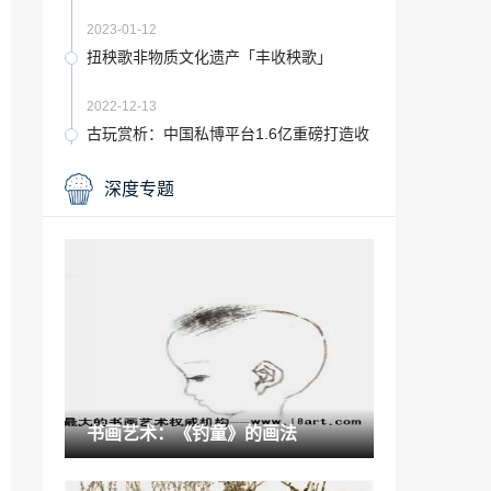
2023-01-12
扭秧歌非物质文化遗产「丰收秧歌」
2022-12-13
古玩赏析：中国私博平台1.6亿重磅打造收
藏家“朋友圈”
2021-06-25
深度专题
最好的批评文字是一种智慧文学作品「生
态文学批评」
2022-11-26
书画艺术：法帖之祖《淳化阁帖》（之
二）
2021-09-10
马戏团叠罗汉图片「武汉马戏团表演」
2023-01-18
书画艺术：《钓童》的画法
福建农林大学景观设计「福建农林大学曾
任森 2019」
2023-02-07