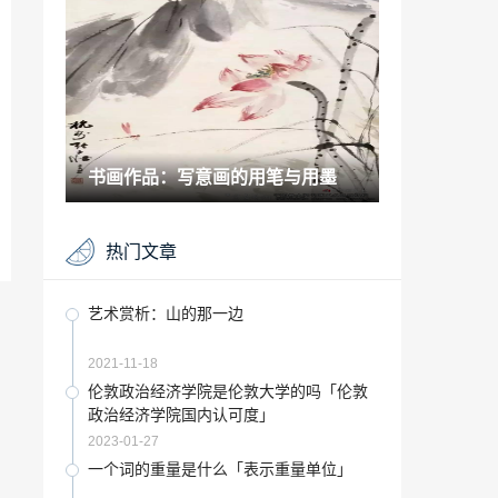
2023-02-03
人体油画 美到极致图片「油画美女作品欣
赏」
2022-12-08
文化艺术：特邀艺术家献礼全国两会—原
石
书画作品：写意画的用笔与用墨
2021-06-21
古玩百科：专访“榜书大王”谭贵清：字在
热门文章
心中，心中有字
2021-07-03
收藏要点：上承古人下启来者--吴昌硕绘
艺术赏析：山的那一边
画
2021-09-16
2021-11-18
收藏百科：从《万壑松风图》到《清溪渔
伦敦政治经济学院是伦敦大学的吗「伦敦
隐图》（下）
政治经济学院国内认可度」
2021-10-01
2023-01-27
书画展览：中国大芬国际油画双年展征稿
一个词的重量是什么「表示重量单位」