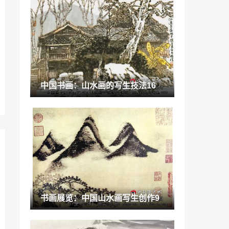
谱牒研究会「家谱赞」
2022-11-25
书画作品：“民间奇人”书法家，一纸《陈
寄鹤书》索回鹤
2021-07-06
“瓷砖”金舵瓷砖星空系列浩瀚视界，随心
中国书画：山水画的写生技法16
畅享
2022-10-09
临海微法院「跨域庭审」
2022-11-18
“十大”罗马利奥杯十大设计师评选全国十
强揭晓！
2022-09-25
“目标”KITO金意陶大干红五月，业绩再创
书画展览：中国山水画写生创作9
新辉煌
2022-12-02
艺术涂料技术「美涂士艺术漆户外广告」