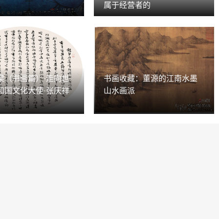
属于经营者的
梁（书画篇）·走向世
书画收藏：董源的江南水墨
和国文化大使·张庆祥
山水画派