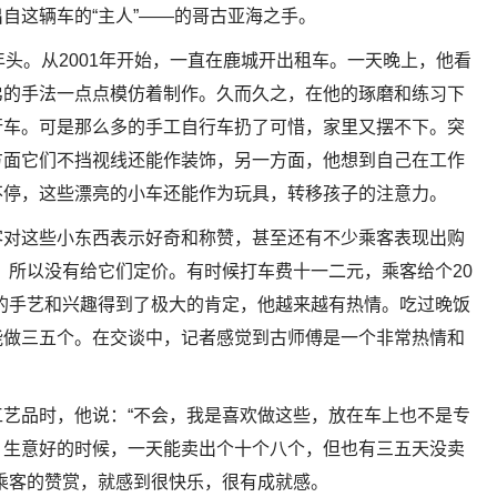
自这辆车的“主人”——的哥古亚海之手。
年头。从2001年开始，一直在鹿城开出租车。一天晚上，他看
弟的手法一点点模仿着制作。久而久之，在他的琢磨和练习下
行车。可是那么多的手工自行车扔了可惜，家里又摆不下。突
方面它们不挡视线还能作装饰，另一方面，他想到自己在工作
不停，这些漂亮的小车还能作为玩具，转移孩子的注意力。
客对这些小东西表示好奇和称赞，甚至还有不少乘客表现出购
，所以没有给它们定价。有时候打车费十一二元，乘客给个20
的手艺和兴趣得到了极大的肯定，他越来越有热情。吃过晚饭
能做三五个。在交谈中，记者感觉到古师傅是一个非常热情和
艺品时，他说：“不会，我是喜欢做这些，放在车上也不是专
，生意好的时候，一天能卖出个十个八个，但也有三五天没卖
乘客的赞赏，就感到很快乐，很有成就感。