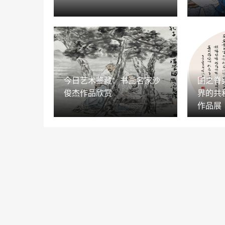
今日艺术鉴藏：书画名家沙
国之脊
俊杰作品欣赏
界的共
作品展