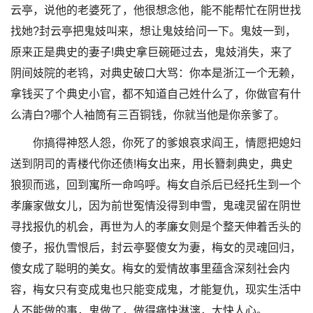
云亭，说他的老婆死了，他很想念他，能不能帮忙在阴世找
找她?封云亭把鬼妓叫来，想让鬼妓给问一下。鬼妓一到，
原来正是典史的妻子!典史拿巨碗砸过去，鬼妓消失，来了
阴间妓院的老鸨，对典史破口大骂：你本是浙江一个无赖，
拿钱买了个典史小官，都不知道自己姓什么了，你做官有什
么清白?哪个人袖筒有三百铜钱，你就当他是你亲爹了。
你搞得神怒人怨，你死了的爹娘哀求阎王，情愿把媳妇
送到阴司的青楼代你还债!梅女出来，用长簪刺典史，典史
狼狈而逃，回到寓所一命呜呼。梅女自杀后已经托生到一个
孝廉家做女儿，因为前世冤情没得到申雪，鬼魂灵留在阴世
寻找报仇的机会，再世为人的孝廉女则是个整天伸着舌头的
傻子，报仇雪恨后，封云亭娶傻女为妻，梅女的灵魂回归，
傻女成了聪明的美女。梅女的爱情故事里蕴含深刻社会内
容，梅女只有变成鬼也只能变成鬼，才能复仇，现实生活中
人不能做的事，鬼做了，做得痛快淋漓，大快人心。