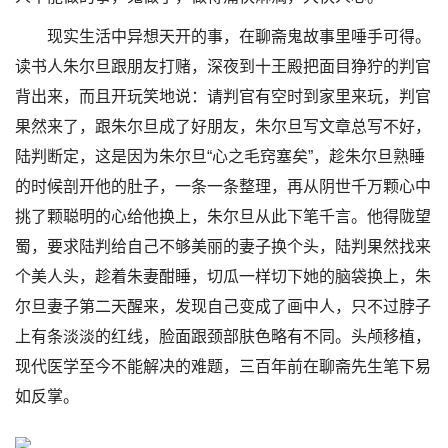
现实生活中异想天开的事，在聊斋鬼故事里唾手可得。
读书人朱尔旦跟朋友打赌，深夜到十王殿把面目狰狞的判官
背出来，而且开玩笑地说：请判官有空时到家里来玩，判官
果然来了，跟朱尔旦成了好朋友，朱尔旦写文章总写不好，
陆判断定，这是因为朱尔旦“心之毛窍塞矣”，趁朱尔旦熟睡
的时候剖开他的肚子，一条一条整理，再从阴世千万颗心中
挑了颗聪明的心给他换上，朱尔旦从此下笔千言。他得陇望
蜀，要求陆判给自己不够美丽的妻子换个头，陆判果然找来
个美人头，趁着朱妻酣睡，切瓜一样切下她的脑袋换上，朱
尔旦妻子第二天醒来，发现自己变成了画中人，只不过脖子
上有条淡淡的红线，脸面跟颈部肤色略有不同。头颅移植，
现代医学至今不能解决的难题，三百年前在聊斋先生笔下易
如反掌。