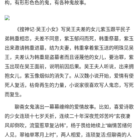
构，有形形色色的鬼，有各种鬼故事。
《搜神记·吴王小女》写吴王夫差的女儿紫玉跟平民子
弟韩重相恋，夫差不同意，紫玉郁闷而死，韩重祭墓，紫玉
出来邀请韩重进墓，结为夫妻，韩重拿着紫玉送的明珠见吴
王，夫差认为韩重是盗墓者而且诬蔑他的女儿，要治罪，紫
玉出现在吴王面前，说明前因后果。吴王夫人听说，出来拥
抱女儿，紫玉像烟似的消失了。从汉魏小说开始，爱情有使
死人复活，枯骨再生的力量，小说家很喜欢写人鬼恋，写死
而复生。
聊斋女鬼演出一幕幕缠绵的爱情故事。比如，喜爱诗歌
的少女连琐十七岁夭折，连续二十年深夜荒郊苦吟“玄夜凄
风却倒吹，流萤惹草复沾帏”，杨于畏给她续上“幽情苦绪何
人见，翠袖单寒月上时”，两人相爱，连琐复活;但聊斋的人