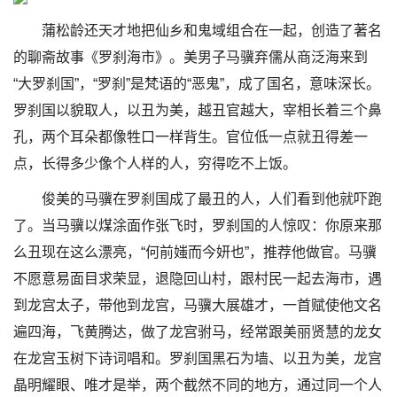
蒲松龄还天才地把仙乡和鬼域组合在一起，创造了著名
的聊斋故事《罗刹海市》。美男子马骥弃儒从商泛海来到
“大罗刹国”，“罗刹”是梵语的“恶鬼”，成了国名，意味深长。
罗刹国以貌取人，以丑为美，越丑官越大，宰相长着三个鼻
孔，两个耳朵都像牲口一样背生。官位低一点就丑得差一
点，长得多少像个人样的人，穷得吃不上饭。
俊美的马骥在罗刹国成了最丑的人，人们看到他就吓跑
了。当马骥以煤涂面作张飞时，罗刹国的人惊叹：你原来那
么丑现在这么漂亮，“何前媸而今妍也”，推荐他做官。马骥
不愿意易面目求荣显，退隐回山村，跟村民一起去海市，遇
到龙宫太子，带他到龙宫，马骥大展雄才，一首赋使他文名
遍四海，飞黄腾达，做了龙宫驸马，经常跟美丽贤慧的龙女
在龙宫玉树下诗词唱和。罗刹国黑石为墙、以丑为美，龙宫
晶明耀眼、唯才是举，两个截然不同的地方，通过同一个人