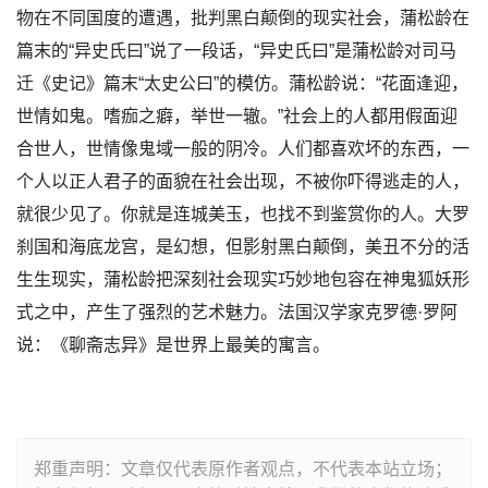
物在不同国度的遭遇，批判黑白颠倒的现实社会，蒲松龄在
篇末的“异史氏曰”说了一段话，“异史氏曰”是蒲松龄对司马
迁《史记》篇末“太史公曰”的模仿。蒲松龄说：“花面逢迎，
世情如鬼。嗜痂之癖，举世一辙。”社会上的人都用假面迎
合世人，世情像鬼域一般的阴冷。人们都喜欢坏的东西，一
个人以正人君子的面貌在社会出现，不被你吓得逃走的人，
就很少见了。你就是连城美玉，也找不到鉴赏你的人。大罗
刹国和海底龙宫，是幻想，但影射黑白颠倒，美丑不分的活
生生现实，蒲松龄把深刻社会现实巧妙地包容在神鬼狐妖形
式之中，产生了强烈的艺术魅力。法国汉学家克罗德·罗阿
说：《聊斋志异》是世界上最美的寓言。
郑重声明：文章仅代表原作者观点，不代表本站立场；