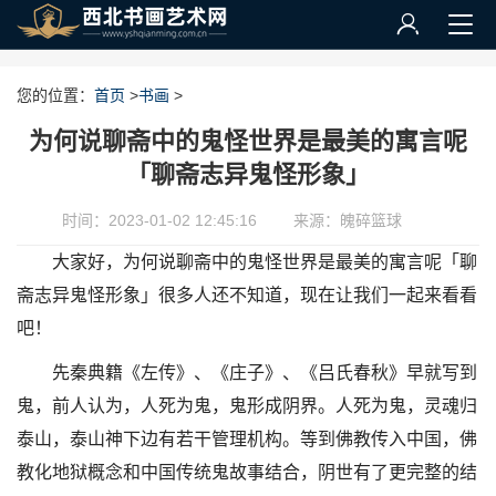
您的位置：
首页
>
书画
>
为何说聊斋中的鬼怪世界是最美的寓言呢
「聊斋志异鬼怪形象」
时间：2023-01-02 12:45:16
来源：魄碎篮球
大家好，为何说聊斋中的鬼怪世界是最美的寓言呢「聊
斋志异鬼怪形象」很多人还不知道，现在让我们一起来看看
吧！
先秦典籍《左传》、《庄子》、《吕氏春秋》早就写到
鬼，前人认为，人死为鬼，鬼形成阴界。人死为鬼，灵魂归
泰山，泰山神下边有若干管理机构。等到佛教传入中国，佛
教化地狱概念和中国传统鬼故事结合，阴世有了更完整的结