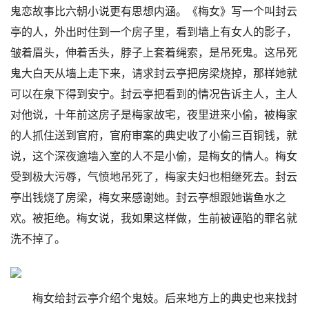
鬼恋故事比六朝小说更有思想内涵。《梅女》写一个叫封云
亭的人，外出时住到一个房子里，看到墙上有女人的影子，
皱着眉头，伸着舌头，脖子上套着绳索，是吊死鬼。这吊死
鬼大白天从墙上走下来，请求封云亭把房梁烧掉，那样她就
可以在泉下得到安宁。封云亭把看到的情况告诉主人，主人
对他说，十年前这房子是梅家故宅，夜里进来小偷，被梅家
的人抓住送到官府，官府审案的典史收了小偷三百铜钱，就
说，这个深夜逾墙入室的人不是小偷，是梅女的情人。梅女
受到极大污辱，气愤地吊死了，梅家夫妇也相继死去。封云
亭出钱烧了房梁，梅女来感谢她。封云亭想跟她谐鱼水之
欢。被拒绝。梅女说，我如果这样做，生前被诬陷的罪名就
洗不掉了。
梅女给封云亭介绍个鬼妓。后来地方上的典史也来找封