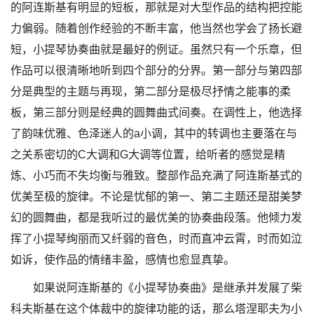
的阿连斯基有明显的短板，那就是对大型作品的结构把控能
力偏弱。随着创作经验的不断丰富，他当然也学会了扬长避
短，小提琴协奏曲就是最好的例证。虽然只有一个乐章，但
作品可以很清晰地听到四个部分的分界。第一部分与第四部
分是典型的主题与再现，第二部分是极尽抒情之能事的柔
板，第三部分则是经典的圆舞曲式间奏。在调性上，他选择
了韵味优雅、色泽迷人的a小调，其中的转调也主要落在与
之关系密切的C大调和G大调等位置，给听者的感觉是精
炼、小巧而不失均衡与雅致。整部作品充满了阿连斯基式的
优美至极的旋律。不论是忧郁的第一、第二主题还是甜美梦
幻的圆舞曲，都是我听过的最优美的协奏曲段落。他倾力发
挥了小提琴绚丽而又纤弱的音色，时而直冲云霄，时而如泣
如诉，使作品的情绪丰盈，感情也愈显真挚。
如果说阿连斯基的《小提琴协奏曲》是继承并发展了柴
科夫斯基在这个体裁中的旋律功能的话，那么塔涅耶夫为小