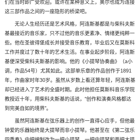
们在当时即广受欢迎。或许在某种意义上，奥尔也成为连接
这三部作品之间的一座隐形的桥梁吧。
无论人生经历还是艺术风格，阿连斯基都是与柴科夫斯
基最接近的音乐家，只不过他的音乐更素净、情绪更纯粹一
些。他在圣彼得堡成长并接受音乐教育，毕业后又在莫斯科
工作并度过了数十年的艺术生活。在事业起步阶段，阿连斯
基便深受柴科夫斯基的影响。他的《小提琴协奏曲》（a小
调，作品54号）尤其如此。这部单乐章的作品创作于1891
年，作曲家时年30岁。虽然从岁数上看还算年轻，阿连斯基
却已经进入了艺术的全盛时期。此时他担任莫斯科音乐学院
教授近十年，用柴科夫斯基的话说，“创作和演奏风格都达
到完美自如的境界”。
虽然阿连斯基在弦乐器上的创作一直得心应手，但他最
钟爱的乐器始终是大提琴而非小提琴。他甚至在《第二弦乐
四重奏》中把编制改为一把小提琴、一把中提琴和两把大提