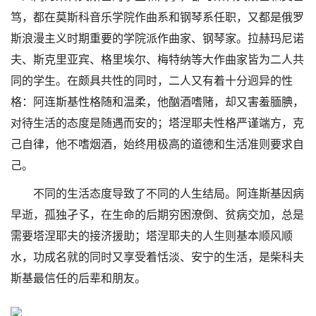
笃，都在莫斯科音乐学院作曲系和钢琴系任职，又都是俄罗
斯浪漫主义时期重要的学院派作曲家、钢琴家。拉赫玛尼诺
夫、斯克里亚宾、格里埃尔、梅特纳等大作曲家皆为二人共
同的学生。在颇具共性的同时，二人又有着十分迥异的性
格：阿连斯基性格随和温柔，他酗酒嗜赌，却又害羞腼腆，
对待生活的态度是随遇而安的；塔涅耶夫性格严谨端方，克
己自律，他不嗜烟酒，始终用极高的道德和生活准则要求自
己。
不同的生活态度导致了不同的人生结局。阿连斯基因病
早逝，孤独孑孓，在生命的后期穷困潦倒、贫病交加，总是
需要塔涅耶夫的接济援助；塔涅耶夫的人生则基本顺风顺
水，功成名就的同时又享受着恬淡、安宁的生活，是柴科夫
斯基最信任的后辈和朋友。