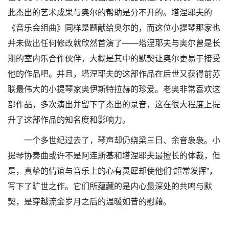
此杰出的艺术成果与奥尔的帮助是分不开的。塔涅耶夫的
《音乐会组曲》同样是题献给奥尔的，而这位小提琴那家也
并未做出任何修改就欣然首演了——塔涅耶夫与奥尔曾是长
期的室内乐合作伙伴，大概是其中的默契让奥尔更易于接受
他的作品吧。并且，塔涅耶夫的这部作品在后世又获得前苏
联最伟大的小提琴家奥伊斯特拉赫的珍爱。老奥非常喜欢这
部作品，多次演出并留下了杰出的录音，这在很大程度上提
升了这部作品的知名度和影响力。
一个多世纪过去了，琴声却仍绕梁三日、余音袅袅。小
提琴协奏曲或许不是阿连斯基和塔涅耶夫最擅长的体裁，但
是，真挚的情谊与音乐上的心有灵犀却使他们“超常发挥”，
写下了旷世之作。它们所蕴藏的是内心最深处的共鸣与默
契，是穿越流金岁月之后的温暖如昔的慰藉。