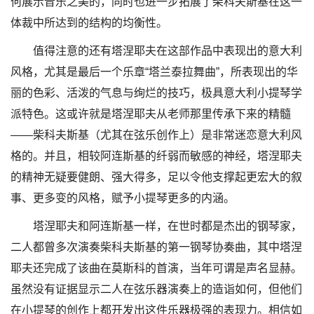
何展示音乐之美的，同时也进一步拓展了柴科夫斯基在这一
体裁中所达到的结构的均衡性。
值得注意的还有塔涅耶夫在这部作品中表现出的意大利
风格，尤其是最后一个乐章“塔兰泰拉舞曲”，所表现出的华
丽的色彩、活泼的气息与绚烂的技巧，极具意大利小提琴学
派特色。这或许就是塔涅耶夫从老师那里传承下来的精髓
——柴科夫斯基（尤其在弦乐创作上）是非常迷恋意大利风
格的。并且，相较阿连斯基的纤弱而敏感的神经，塔涅耶夫
的精神无疑要健朗、强大得多，足以令他支撑起更宏大的叙
事、更多变的风格，赋予小提琴更多的内涵。
塔涅耶夫和阿连斯基一样，在世时都是杰出的钢琴家，
二人都曾多次演奏柴科夫斯基的第一钢琴协奏曲，其中塔涅
耶夫还完成了该曲在莫斯科的首演，当年可谓是声名显赫。
虽然没有证据显示二人在弦乐器演奏上的造诣如何，但他们
在小提琴的创作上都开发出这件乐器极强的表现力。相信如