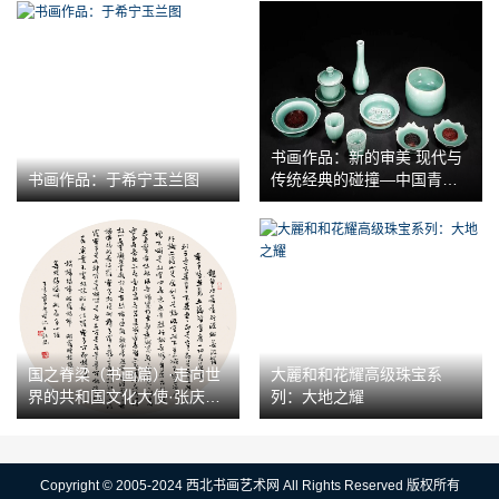
书画作品：新的审美 现代与
书画作品：于希宁玉兰图
传统经典的碰撞—中国青瓷
全新的呈献
国之脊梁（书画篇）·走向世
大麗和和花耀高级珠宝系
界的共和国文化大使·张庆祥
列：大地之耀
作品展
Copyright © 2005-2024 西北书画艺术网 All Rights Reserved 版权所有