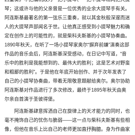
琴；这或许与他的父亲曾是一位优秀的业余大提琴手有关。
阿连斯基最著名的第一弦乐三重奏，就以其金秋般深邃而迷
人的大提琴声部闻名于世。让他真正感受到小提琴魅力和确
定在创作上的可能性的，就是柴科夫斯基的小提琴协奏曲。
1890年秋天，在听了一场小提琴家奥尔“摒弃前嫌”演奏这部
作品的音乐会后，阿连斯基深受感动，在日记中写道，“音
乐中的胜利是我能想到的、最伟大的胜利；这是艺术对野蛮
和粗鄙的胜利”。于是他在年底开始创作、并于次年发表了
自己的小提琴协奏曲，带着无限敬意题献给奥尔。奥尔协助
阿连斯基对作品进行了多次修改，最终于1895年秋天由奥
尔亲自首演于圣彼得堡。
阿连斯基肆意挥洒自己在旋律上的天才能力的同时，也
毫不掩饰自己的忧伤与脆弱——这一点与柴科夫斯基有些相
像，但他在音乐上比自己的老师更加直抒胸臆。身为作曲家