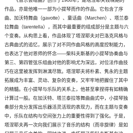
《音乐会组曲》创作于1908年，是塔涅耶夫较晚期的
作品，亦是他唯一一部为小提琴而作的作品。它包含了序
曲、加沃特舞曲（gavotte）、童话曲（Marchen）、塔兰泰
拉舞曲（tarentella），而其中最重要的组成部分是主题与六
个变奏。从构思上看，作品体现了塔涅耶夫对巴洛克风格与
古典曲式的追忆，展示了对不同作曲风格的高度控制能力，
也表达了他对恩师的怀念——柴科夫斯基的小提琴协奏曲与
第三、第四管弦乐组曲对他的影响尤为深远，对位法作曲技
巧在这里被发挥到淋漓尽致。塔涅耶夫将朴素、隽永的主题
拓展成为丰富、灵动、复杂的变奏，又牢牢地把握住了其中
的精髓。在小提琴与乐队的关系上，他甚至拿捏得有如精确
计算过一般。在加沃特、塔兰泰拉等舞曲曲式中，小提琴独
奏部分充分发挥出乐器活灵活现的表现力，而在主题与变奏
中，乐队在结构与空间张力上的重要性得到了强化。于是，
塔涅耶夫再一次向我们展示了音乐的结构（而非旋律）是如