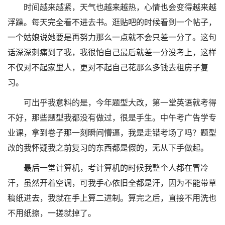
时间越来越紧，天气也越来越热，心情也会变得越来越
浮躁。每天完全看不进去书。逛贴吧的时候看到一个帖子，
一个姑娘说她要是再努力那么一点就不会只差一分了。这句
话深深刺痛到了我，我很怕自己最后就差一分没考上，这样
不仅对不起家里人，更对不起自己花那么多钱去租房子复
习。
可出乎我意料的是，今年题型大改，第一堂英语就考得
不好，那些题型我都没有做过，很是手生。中午考广告学专
业课，拿到卷子那一刻瞬间懵逼，我是走错考场了吗？题型
改的我怀疑我之前复习的东西都是假的，无从下手做起。
最后一堂计算机，考计算机的时候我整个人都在冒冷
汗，虽然开着空调，可我手心依旧全都是汗，因为不能带草
稿纸进去，我就在手上算二进制。算完之后，直接不用洗也
不用纸擦，一搓就掉了。