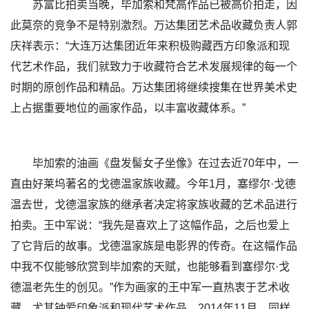
苏富比拍卖当晚，毕加索和梵高作品已被高价拍走，因
此莫奈的竞争不是特别激烈。万达集团艺术品收藏负责人郭
庆祥表示：“大连万达集团近年来积极购藏西方印象派和现
代艺术作品，我们就致力于收藏符合艺术发展规律的每一个
时期的原创作品和精品。万达集团将继续搜集在世界美术史
上占据重要地位的画家作品，以丰富收藏体系。”
毕加索的油画《盘发髻女子坐像》在过去近70年中，一
直由好莱坞著名的戈德温家族收藏。今年1月，塞缪尔·戈德
温去世，戈德温家族的继承者决定将家族收藏的艺术品进行
拍卖。王中军说：“我先是喜欢上了这幅作品，之后也爱上
了它背后的故事。戈德温家族是电影界的传奇。在这幅作品
中我不仅能够欣赏到毕加索的天赋，也能够看到塞缪尔·戈
德温老先生的创见。”作为画家的王中军一直热衷于艺术收
藏，尤其钟爱印象派和现代艺术作品。2014年11月，同样