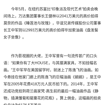
今年5月，在纽约苏富比“印象派及现代艺术”拍卖会晚
间场上，万达集团董事长王健林以2041万美元的高价拍得
莫奈的作品《睡莲池与玫瑰》，华谊兄弟传媒股份公司董事
长王中军则以2993万美元的高价拍得毕加索油画《盘发髻
女子坐像》。
作为影视圈的大佬，王中军曾有一句流传甚广的口头
语：“如果你有了大HOUSE，与其摆满家具，不如挂幅名
画。”王中军早在美国留学时，就迷上了陈逸飞的油画。如
今悬挂在他家门廊上的陈逸飞的巨幅油画《娟娟》，是王中
军在2005年花费418万元人民币拍下的。2014年，王中军
还成功竞拍到荷兰画家梵·高生前的最后一幅油画作品《静
物，插满雏菊和罂粟花的花瓶》。算上佣金，这幅画的拍卖