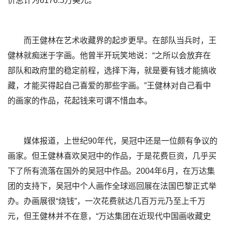
价总计为6176.5万美元。
而王健林在艺术收藏界的起步更早。在部队当兵时，王
健林就痴迷于字画。他曾半开玩笑地说：“之所以会放弃在
部队和政府里的稳定前程，选择下海，就是要有钱才能搞收
藏，才能买得起自己喜爱的那些字画。”王健林对自己看中
的画家的作品，花起钱来可谓不惜血本。
媒体报道，上世纪90年代，吴冠中还是一位颇有争议的
画家。但王健林喜欢吴冠中的作品，于是花费巨资，几乎买
下了所有流落在国外的吴冠中作品。2004年6月，在万达集
团的支持下，吴冠中个人画作全球巡回展在法国巴黎正式举
办。办画展很“烧钱”，一次花费就达几百万元乃至上千万
元，但王健林并不在意，“万达集团在近现代中国画收藏史