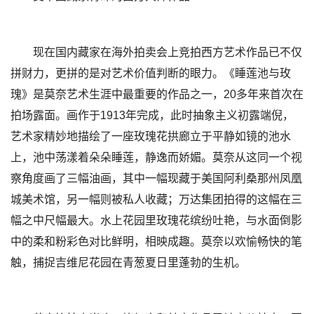
现在国内藏家在海外拍卖会上竞拍西方艺术作品已不仅
拼财力，更拼的是对艺术价值判断的眼力。《睡莲池与玫
瑰》是莫奈艺术生涯中最重要的作品之一，20多年来首次在
拍场露面。画作于1913年完成，此时抽象主义初露端倪，
艺术家精妙地描绘了一座玫瑰花拱廊立于平静如镜的池水
上，池中荡漾着朵朵睡莲，静逸而娇媚。莫奈从这同一个视
察角度画了三幅油画，其中一幅现藏于美国阿利桑那州凤凰
城美术馆，另一幅则被私人收藏；万达集团拍得的这幅在三
幅之中尺幅最大。水上花园里玫瑰花缤纷吐艳，与水面倒影
中的柔和粉彩色对比鲜明，相映成趣。莫奈以欢愉畅快的笔
触，捕捉吉维尼花园在青葱夏日里蓬勃的生机。