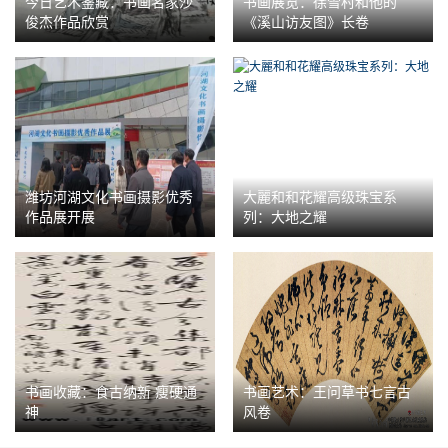
今日艺术鉴藏：书画名家沙
书画展览：徐雪村和他的
俊杰作品欣赏
《溪山访友图》长卷
潍坊河湖文化书画摄影优秀
大麗和和花耀高级珠宝系
作品展开展
列：大地之耀
书画收藏：食古纳新 瘦硬通
书画艺术：王问草书七言古
神
风卷