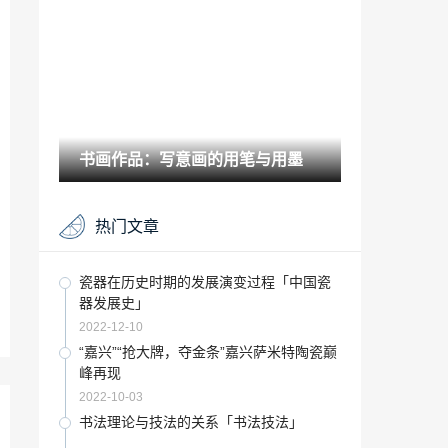
2021-08-24
收藏要闻：90后新秀画家林道诚
2021-06-29
艺术赏析：书法欣赏常识
书画作品：写意画的用笔与用墨
2021-10-06
古玩知识：二十四节气主题中国画展初评
热门文章
2021-12-09
在这个时代 我们更应该读书英语「现在好
瓷器在历史时期的发展演变过程「中国瓷
好读书是为了将来可以选择」
器发展史」
2022-12-19
2022-12-10
古玩赏析：怎样临摹《张猛龙碑》4
“嘉兴”“抢大牌，夺金条”嘉兴萨米特陶瓷巅
峰再现
2021-08-28
2022-10-03
收藏百科：“八大山人”写意中国画作品展
书法理论与技法的关系「书法技法」
征稿