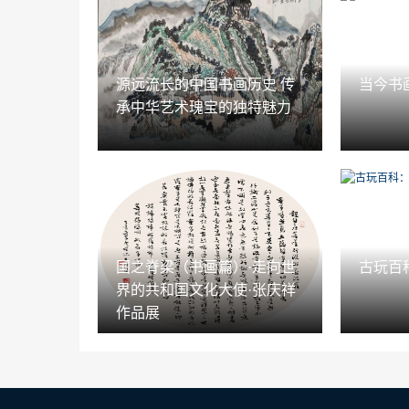
源远流长的中国书画历史 传
当今书
承中华艺术瑰宝的独特魅力
国之脊梁（书画篇）·走向世
古玩百
界的共和国文化大使·张庆祥
作品展