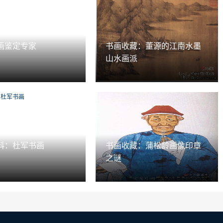
画鉴定专家
书画收藏：董源的江南水墨
山水画派
科：杜军书画
书画收藏：蒲松龄画像印章
之谜