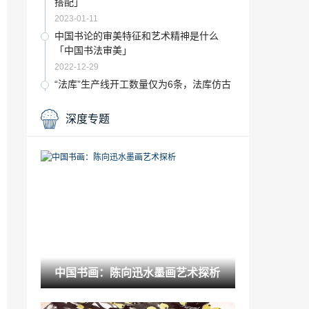
搭配」
2023-01-11
中国书论的审美特征和艺术精神是什么
「中国书法审美」
2022-12-29
“法库”生产线开工数量仅为6条，法库仿古
砖由“宠儿”变“弃儿”
2022-12-07
深度专题
文化部迎新春文艺晚会「中国文艺中秋晚
会」
2023-01-31
北京市艺术博物馆看展记录表「博物馆观
展心得」
2023-01-18
白族民居木雕「张氏木艺缘」
2022-11-24
中国书画：陈向迅水墨画艺术探析
“地砖”特高特陶瓷合晶艺术砖产品解读
2022-09-19