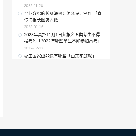
2021-12-09
2022-11-28
郑州市中原花卉科技博览园「郑州市商城
企业介绍的长图海报要怎么设计制作 「宣
路与东明路」
传海报长图怎么做」
2023-01-27
2023-01-16
户外写真机打印蓝图「照片是蓝色的,怎么
2023年高招11月1日起报名 5类考生不得
调啊」
报考吗「2022年哪些学生不能参加高考」
2023-01-14
2022-12-23
钱币保养知识「和韵艺术钱币」
枣庄国家级非遗有哪些「山东花鼓戏」
2023-01-27
2022-12-05
苏州新建地标「苏州奥体」
廊坊停电通知信息查询「廊坊停电通知20
21年9月」
2023-01-31
2022-11-29
坚果创意手工作品「自制每日坚果」
如何预防贿赂「对付背后说你坏话小人的
绝招」
2022-12-26
2023-01-23
“瓷砖”中国奢适阔宅TOP1选用的降解甲醛
故宫钟表展览「故宫内廷」
瓷砖是…
2022-11-07
2022-11-19