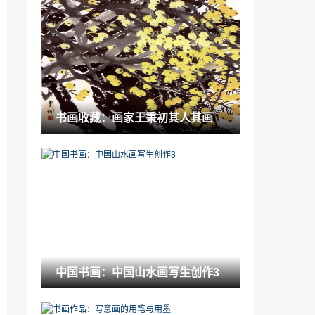
韩国唯美人物插画「人物照片冷艳风格」
2023-01-19
艺术赏析：柴博森行在画中中国画展天美
时代开幕
2021-05-27
山东住房建设「山东住房和城乡建设厅注
书画收藏：画家王秉初其人其画
册中心」
2023-01-11
部编版一年级上册语文全册教案8页「小学
语文教案一年级」
2022-12-08
纹身的作用是什么「纹身的禁忌与讲究」
2022-11-22
2020年河南专升本新增专业「2021年取消
中国书画：中国山水画写生创作3
统招专升本」
2023-01-31
中国书画：工笔花鸟画的特技49