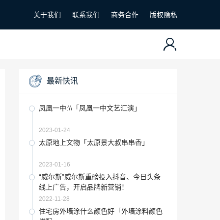
关于我们
联系我们
商务合作
版权隐私
最新快讯
凤凰一中:\\「凤凰一中文艺汇演」
2023-01-24
太原地上文物「太原景大叔串串香」
2023-01-16
“威尔斯”威尔斯重磅投入抖音、今日头条
线上广告，开启品牌新营销！
2022-11-28
住宅房外墙涂什么颜色好「外墙涂料颜色