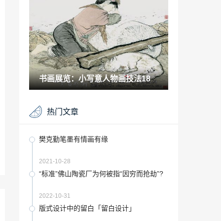
2022-11-20
“瓷砖”大理石瓷砖该如何保养？大理石瓷
砖保养技巧
2022-09-05
没有霓虹灯「霓虹灯的灯光是什么原理」
书画展览：小写意人物画技法18
2022-11-28
六种植物适合放在书房「书房适合放什么
热门文章
植物好」
2022-11-25
“瓷砖”顺辉瓷砖获“中国陶瓷行业十强企业”
樊克勤笔墨有情画有缘
2022-09-29
2021-10-28
“磁砖”金芭堤磁砖生产基地顺利点火投产
“标准”佛山陶瓷厂为何被指“因穷而抢劫”?
2023-09-17
2022-10-31
“瓷砖”真抓实干、赢战2023，QD瓷砖吹响
版式设计中的留白「留白设计」
新一年高质量发展的冲锋号