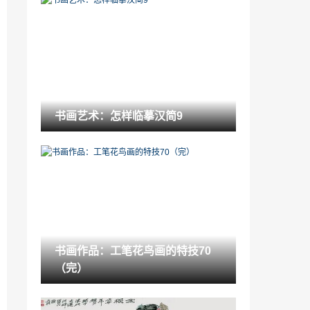
关于舞台的问题「舞台实景呈现」
2023-01-10
精湛的雕刻艺术「创新中传承雕刻艺术 破
解精神富有的文化“密码”」
2022-12-08
吉药控股能否重组成功「吉药控股」
书画艺术：怎样临摹汉简9
2023-02-04
风水学八卦理论属于「周易八卦科学还是
迷信」
2022-12-27
想要成为艺术品收藏家 必须具备的23个条
件「如何成为收藏家」
2023-02-07
书画作品：工笔花鸟画的特技70
农民的心声说说「农民的心声是什么意
（完）
思」
2023-02-08
面朝洱海背靠苍山「苍山风景区」