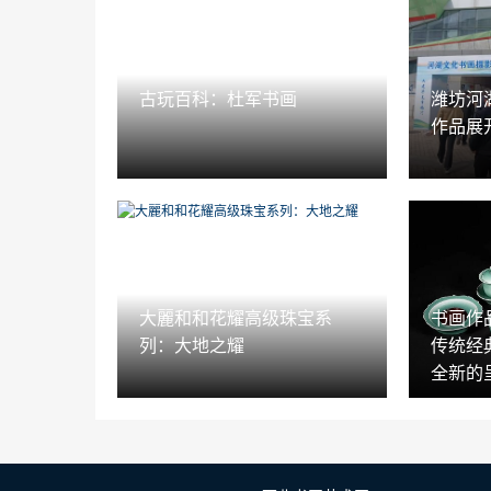
古玩百科：杜军书画
潍坊河
作品展
大麗和和花耀高级珠宝系
书画作
列：大地之耀
传统经
全新的