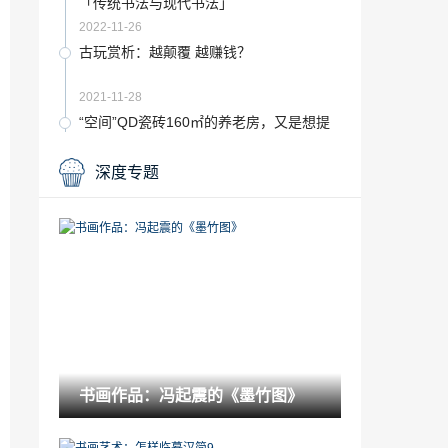
「传统书法与现代书法」
2022-11-26
古玩赏析：越颠覆 越赚钱？
2021-11-28
“空间”QD瓷砖160㎡的养老房，又是想提
前退休的一天
2023-03-06
深度专题
19世纪上半叶英国学院派画家的代表「印
象派代表人物」
2022-12-15
“界石”汇亚陶瓷百合新品全球上市，再掀
跨界风潮
2022-10-30
婀娜的名画「这是一幅有品味的美女壁
画」
2023-01-20
书画作品：冯起震的《墨竹图》
书画作品：中国社区书画节“牵手房山大石
窝镇”公益文化活动启动
2021-06-15