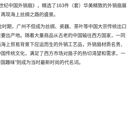
0世纪中国外销扇》，精选了163件（套）华美精致的外销扇展
，再现海上丝绸之路的盛景。
黄金时期，广州不但成为丝绸、瓷器、茶叶等中国大宗传统出口
重要出产地。随着大量商品从古老的中国输往西方国家，一同
西海上贸易背景下应运而生的外销工艺品，外销扇材质名贵、
中国传统文化，满足了西方市场对扇子的热切渴望和需求，一
中国趣味”则成为当时最新时尚的代名词。