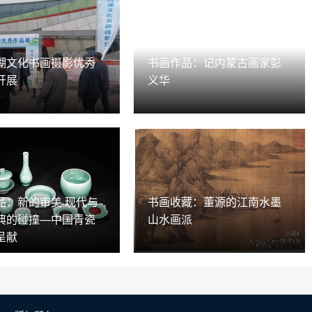
湖文化书画摄影优秀
书画作品：记内蒙古画家彭
开展
义华
品：新的审美 现代与
书画收藏：董源的江南水墨
典的碰撞—中国青瓷
山水画派
呈献