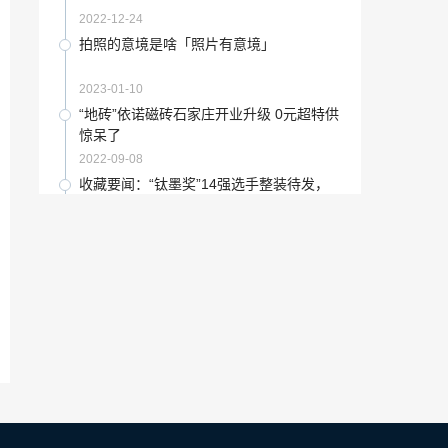
2023-02-09
2022-12-24
艺术家是一部什么电影「电影艺术家有哪
拍照的意境是啥「照片有意境」
些人」
2022-12-22
2023-01-10
打造文化艺术的诗意栖居「天府文化艺术
“地砖”依诺磁砖石家庄开业升级 0元超特供
公园规划图」
惊呆了
2022-12-08
2022-09-08
高考班是什么?「高考班是学什么的」
收藏要闻：“钛墨奖”14强选手整装待发，
群雄逐鹿等候王者
2022-12-08
2021-05-29
秧歌是非物质文化遗产「非物质文化遗产
联合国公认最难学的语言「联合国承认的
传统戏剧有哪些」
中国语言有几种」
2023-01-26
2023-02-01
狗狗睡姿大赏:实在是太\\「狗狗的奇葩睡
敦行故远故宫敦煌特展时间「故宫敦煌
姿图片」
展」
2023-01-15
2022-12-29
近代学者王国维在人间词话中提出的境界
现代毛笔大师「书法狂人」
就是指人生境界「人间词话讲的是什么」
2023-01-18
2022-12-09