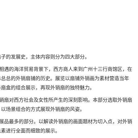
扇子的发展史，主体内容则分为四大部分。
西相遇的海洋贸易背景下，西方商人来到广州十三行商馆区，在
林总总的外销扇铺的历史。展览以扇铺外销画为素材营造当年
与扇盒的组合展示，再现外销扇的独特魅力。
外销扇对西方社会及女性所产生的深刻影响。本部分选取外销扇
，以场景组合的方式展现外销扇的风姿。
览展品最多的部分。以解读外销扇的画面题材为切入点，对外销
元素进行全面而细致的展示。