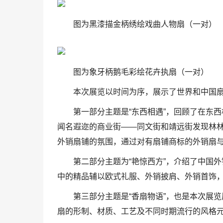
图为黑漆描金柄绣绘戏曲人物扇（一对）
图为象牙柄鹅毛彩绘花卉执扇（一对）
本次展览以时间为序，展示了世界和中国
第一部分主题是“东西相遇”，回顾了在东
闻名遐迩的商业街——同文街和靖远街发现林
外销扇铺的氛围，通过对有扇铺商标的外销扇
第二部分主题为“艳惊西方”，介绍了中国
中的精品辅以欧式礼服、外销披肩、外销首饰
第三部分主题是“香扇物语”，也是本次展
扇的形制、材质、工艺及不同时期流行的风格