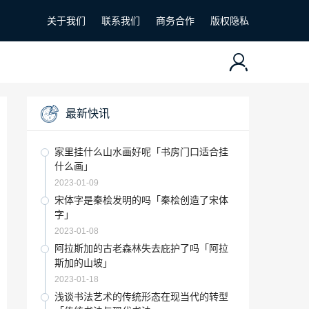
关于我们
联系我们
商务合作
版权隐私
最新快讯
家里挂什么山水画好呢「书房门口适合挂
什么画」
2023-01-09
宋体字是秦桧发明的吗「秦桧创造了宋体
字」
2023-01-08
阿拉斯加的古老森林失去庇护了吗「阿拉
斯加的山坡」
2023-01-18
浅谈书法艺术的传统形态在现当代的转型