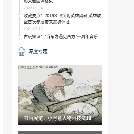
彰大会圆满结束
2022-09-04
收藏要点：2019STS突现英雄风暴 英雄联
盟首次参展带来震撼体验
2021-07-18
古玩知识：“当东方遇见西方”十周年音乐
会在北京华彬歌剧院举行
2021-05-19
深度专题
鉴赏百科：书画艺术 氛围营构
2021-10-08
“客流”第24届佛山陶博会圆满结束，总客
流同比增长19.7%
2022-12-06
2020年艺考专业有哪些「艺术生可以考的
综合类大学」
2022-12-15
书画展览：小写意人物画技法18
“通体”新盟利陶瓷厂家批发，新盟利瓷砖
主要产品介绍
2023-02-21