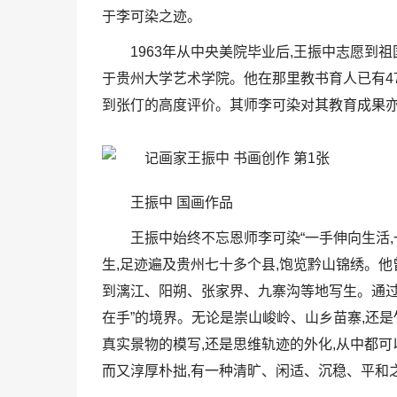
于李可染之迹。
1963年从中央美院毕业后,王振中志愿到
于贵州大学艺术学院。他在那里教书育人已有4
到张仃的高度评价。其师李可染对其教育成果
王振中 国画作品
王振中始终不忘恩师李可染“一手伸向生活,
生,足迹遍及贵州七十多个县,饱览黔山锦绣。
到漓江、阳朔、张家界、九寨沟等地写生。通过
在手”的境界。无论是崇山峻岭、山乡苗寨,还
真实景物的模写,还是思维轨迹的外化,从中都
而又淳厚朴拙,有一种清旷、闲适、沉稳、平和