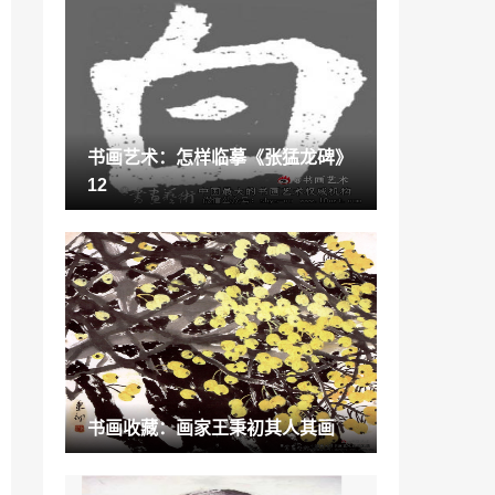
艺术赏析：回家的神彩·王琰彩墨作品展
2021-05-21
鉴藏赏析：大道至简 行笔高妙
2021-11-13
书画艺术：怎样临摹《张猛龙碑》
书画展览：沈尹默的帖学书法审美3
12
2021-11-09
陆抑非工笔花鸟画「中国著名花鸟画家」
2022-11-25
华盛顿名画「名画大师」
2022-12-29
英国皇家美术学院世界排名第几「英国皇
书画收藏：画家王秉初其人其画
家艺术学院」
2023-01-16
“陶瓷砖”格仕陶瓷砖，闪亮广交会