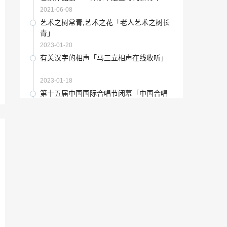
2022-12-28
2021-06-08
老舍茶馆热烈欢迎「老舍作品茶馆」
艺术之树常青,艺术之花「老人艺术之树长
青」
2022-12-20
2023-01-20
古玩百科：自制书签：文明礼让，共创和
有关汉字的相声「马三立相声在线收听」
谐
2021-10-18
2023-01-18
双减下的艺术教育「双减对艺术教育影响
第十五届中国国际合唱节闭幕「中国合唱
吗」
节」
2022-12-09
2023-02-05
欧阳询的化度寺书法「欧阳询化度寺碑鉴
俄国著名画作「法国现实主义画家米勒」
赏」
2022-11-27
2022-11-21
收藏要闻：第三届“中国美术奖”获奖名单
2021国际大学生时尚设计盛典「2021大运
会」
2021-12-10
2023-01-16
2021高考查志愿时间「查高考成绩」
《大唐女法医》情人节开播视频「大唐女
法医花絮」
2023-01-01
2023-01-10