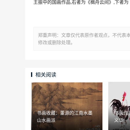
王振中的国画作品,右者为《楫舟云间》,下者为
郑重声明：文章仅代表原作者观点，不代表
修改或删除处理。
相关阅读
书画收藏：董源的江南水墨
书画作
山水画派
义华