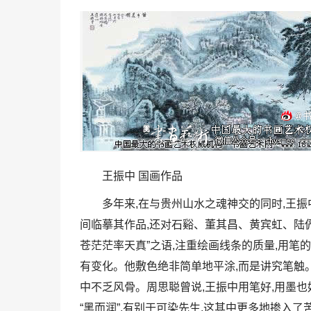
王振中 国画作品
多年来,在与贵州山水之魂神交的同时,王
间临摹其作品,还对石谿、董其昌、黄宾虹、陆
苍茫茫率天真”之语,注重绘画线条的质量,用笔
有变化。他敷色绝非简单地平涂,而是讲究笔触
中不乏风骨。周思聪曾说,王振中用笔好,用墨
“黑而润”,有别于可染先生,这其中更多地掺入