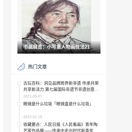
2022-10-17
古玩赏析：《孩子》艺术展即将在京举办
2021-05-27
成考专升本需要哪些条件「专升本成考」
书画展览：小写意人物画技法21
2023-01-25
“中国”新中源陶瓷将携两大“王牌”亮相201
热门文章
9中国建博会！
2022-10-26
原来把照片拍成黑白 有这么多好处嘛「照
古玩百科：洞见品牌跨界新非遗 传承共荣
片做成黑白的是不是不吉利」
共享新活力 第七届国际非遗节非遗创意沙
2022-11-21
龙在蓉举行
2021-06-07
“鹰牌”小店全国火热招商中，开启全新的
眼镜是什么垃圾「眼镜盒是什么垃圾」
鹰牌新零售模式
2022-10-02
2023-01-19
google图像识别「google搜图片」
收藏要点：人民日报《人民看画》青年陶
艺家作品展——传承中走出时代新青年