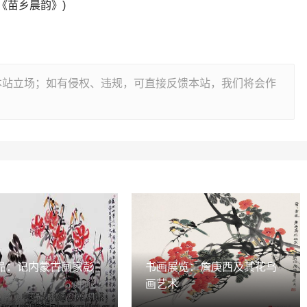
《苗乡晨韵》)
本站立场；如有侵权、违规，可直接反馈本站，我们将会作
品：记内蒙古画家彭
书画展览：詹庚西及其花鸟
画艺术