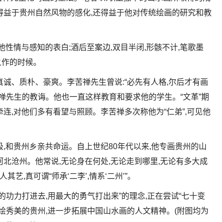
得益于贵州自然风物的感化,还得益于他对传统绘画的研究和教
他性情与感知的表白;酒后至案边,双目半闭,形骸不计,笔歌墨
之作的时候。
诚、质朴、豪爽。李苦禅先生曾说:“必先有人格,尔后才有画
禅先生的教诲。他也一直这样教育和要求他的学生。“文革”期
连,对他们多有看望与照顾。李苦禅多次称他为“仁弟”,可见他
,和贵州乡亲共命运。自上世纪80年代以来,他专画贵州的山
北沧州。他常说,无论身在何处,无论走到哪里,无论有多大成
艺,真可谓“师承‘二李’,情系‘二州’”。
的功力打进去,用最大的勇气打出来”的理念,正在尝试“七十变
绘秀美的贵州,进一步拓展中国山水画的人文精神。(附图均为