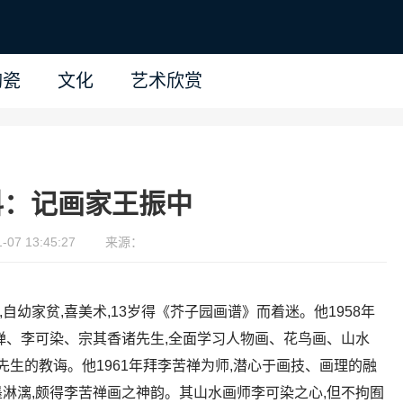
陶瓷
文化
艺术欣赏
科：记画家王振中
07 13:45:27
来源：
,自幼家贫,喜美术,13岁得《芥子园画谱》而着迷。他1958年
禅、李可染、宗其香诸先生,全面学习人物画、花鸟画、山水
先生的教诲。他1961年拜李苦禅为师,潜心于画技、画理的融
淋漓,颇得李苦禅画之神韵。其山水画师李可染之心,但不拘囿