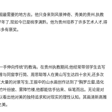
祖国最需要的地方去。他只身来到风景神奇、秀美的贵州,执教
7年了,现如今已是桃李满黔。他为贵州培养了许多艺术人才,得
亦多有褒奖。
一手伸向传统”的教诲。在贵州执教期间,他经常带领学生去写
他曾与同窗李行简、周思聪等人在黄山写生达四十余天,还多次
大量的对景写生,王振中的山水画创作达到了“胸罗丘壑,造化
是竹叶纷披、雾障竹楼,他都能信手拈来、纵笔而出。无论是对
可以看出他对美的独特追求和对现实的理性认知。其画清新高雅
之美。