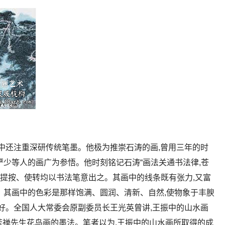
振中还注重深研传统笔墨。他极为推崇石涛的画,曾用三年的时
俨少等人的画广为参悟。他时刻铭记石涛“画法关通书法律,苍
的提按、使转均以书法笔意出之。其画中的线条既有张力,又富
。其画中的色彩是那样饱满、圆润、清新、自然,使物象于丰腴
也好。全国人大常委会原副委员长王光英曾讲,王振中的山水画
了苦禅先生花鸟画的墨法。笔者以为,王振中的山水画所取得的成