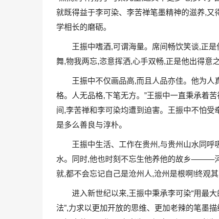
就既得益于李可染、李苦禅笔墨精神的滋养,又
学相长的磨砺。
王振中嗜酒,可谓海量。席间畅饮笑谈,正是
舞,物我两忘,恣意挥洒,心手双畅,正是他出得意
王振中不仅画品高,而且人品亦佳。他为人真
格。人无品格,下笔无方。”王振中一直秉承着苦
间,李苦禅和李可染均遭到迫害。王振中不怕受牵
是多么善良与淳朴。
王振中生活、工作在贵州,与贵州山水同呼吸
水。同时,他也时刻不忘生他养他的故乡———河
就,都不会忘记自己是沧州人,沧州是根啊!终观其人其
进入新世纪以来,王振中秉承李可染“用最大
法”,力求以更加开放的思维、更加老辣的笔墨描