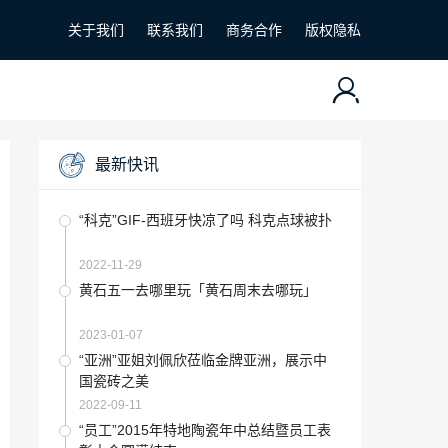
关于我们
联系我们
商务合作
版权隐私
最新快讯
“科克”GIF-西班牙快凉了吗 科克点球被扑
2022-11-29
黄石五一去哪里玩「黄石周末去哪玩」
2023-01-07
“亚洲”亚姐刘佩欣莅临金牌亚洲，展示中
国瓷砖之美
2022-09-11
“员工”2015年特地陶瓷年中总结暨员工表