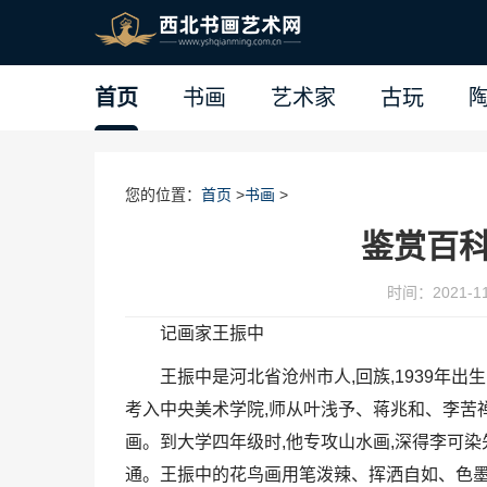
首页
书画
艺术家
古玩
您的位置：
首页
>
书画
>
鉴赏百
时间：2021-11-
记画家王振中
王振中是河北省沧州市人,回族,1939年出生
考入中央美术学院,师从叶浅予、蒋兆和、李苦
画。到大学四年级时,他专攻山水画,深得李可染
通。王振中的花鸟画用笔泼辣、挥洒自如、色墨