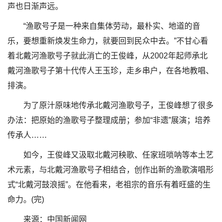
声也日渐声远。
“渔歌号子是一种来自集体劳动，最朴实、地道的音
乐，要想重新焕发生命力，就要回到民众中去。”不甘心看
着北戴河渔歌号子就此消亡的王俊峰，从2002年起师承北
戴河渔歌号子第十代传人王玉珍，走乡串户，在各地教唱、
排演。
为了原汁原味地传承北戴河渔歌号子，王俊峰想了很多
办法：把原始的渔歌号子整理成册；参加“非遗”展演；培养
传承人……
如今，王俊峰又汲取北戴河秧歌、任家班唢呐等本土艺
术元素，与北戴河渔歌号子相结合，创作出新的渔歌演唱形
式“北戴河鼓浪摇”。在他看来，老祖宗的音乐有着旺盛的生
命力。(完)
来源：中国新闻网