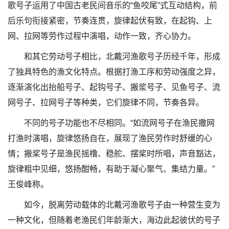
歌号子运用了中国古老民间音乐的“鱼咬尾”式互动结构，前
后乐句衔接紧密，节奏连贯，旋律起伏有致，在起钩、上
网、拉网等劳作过程中演唱，动作一致，齐心协力。
和其它劳动号子相比，北戴河渔歌号子历经千年，形成
了独具特色的渔文化特点。根据打渔工序和劳动强度之异，
逐渐演化出抬船号子、起钩号子、搬浆号子、见鱼号子、流
网号子、拉网号子等种类，它们旋律不同，节奏各异。
不同的号子功能也不尽相同。“如流网号子在渔民撒网
打渔时演唱，旋律悠扬自在，展现了渔民劳作时舒缓的心
情；搬桨号子是渔民摇橹、稳舵、摆桨时所唱，声音豁达，
旋律粗中见细，悠扬酣畅，有助于凝心聚气、集结力量。”
王俊峰称。
如今，脱离劳动载体的北戴河渔歌号子由一种营生变为
一种文化，但随着老渔民们年龄渐大，海边此起彼伏的号子