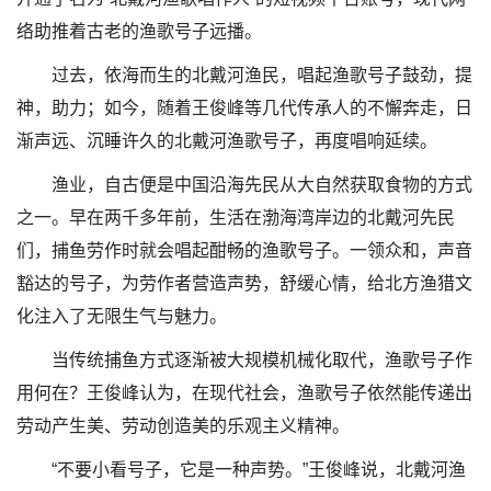
络助推着古老的渔歌号子远播。
过去，依海而生的北戴河渔民，唱起渔歌号子鼓劲，提
神，助力；如今，随着王俊峰等几代传承人的不懈奔走，日
渐声远、沉睡许久的北戴河渔歌号子，再度唱响延续。
渔业，自古便是中国沿海先民从大自然获取食物的方式
之一。早在两千多年前，生活在渤海湾岸边的北戴河先民
们，捕鱼劳作时就会唱起酣畅的渔歌号子。一领众和，声音
豁达的号子，为劳作者营造声势，舒缓心情，给北方渔猎文
化注入了无限生气与魅力。
当传统捕鱼方式逐渐被大规模机械化取代，渔歌号子作
用何在？王俊峰认为，在现代社会，渔歌号子依然能传递出
劳动产生美、劳动创造美的乐观主义精神。
“不要小看号子，它是一种声势。”王俊峰说，北戴河渔