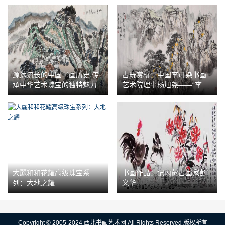
源远流长的中国书画历史 传
古玩赏析：中国李可染书画
承中华艺术瑰宝的独特魅力
艺术院理事杨旭尧——“李家
山水”经典传承
大麗和和花耀高级珠宝系
书画作品：记内蒙古画家彭
列：大地之耀
义华
Copyright © 2005-2024 西北书画艺术网 All Rights Reserved 版权所有