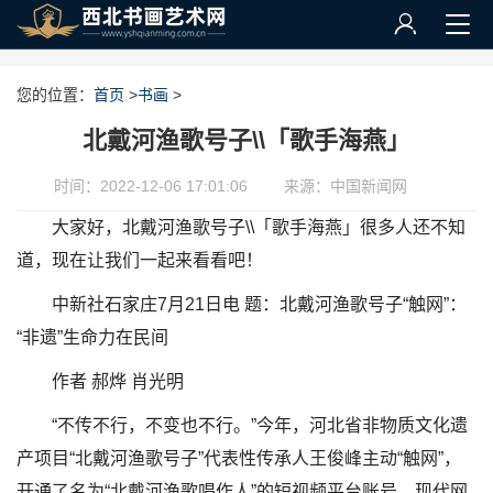
您的位置：
首页
>
书画
>
北戴河渔歌号子\\「歌手海燕」
时间：2022-12-06 17:01:06
来源：中国新闻网
大家好，北戴河渔歌号子\\「歌手海燕」很多人还不知
道，现在让我们一起来看看吧！
中新社石家庄7月21日电 题：北戴河渔歌号子“触网”：
“非遗”生命力在民间
作者 郝烨 肖光明
“不传不行，不变也不行。”今年，河北省非物质文化遗
产项目“北戴河渔歌号子”代表性传承人王俊峰主动“触网”，
开通了名为“北戴河渔歌唱作人”的短视频平台账号，现代网