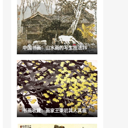
“皇室”嘉俊陶瓷携手深圳设计师协会发布1
1款皇室御品升级系列
2022-09-23
羚羊木雕是初中几年级的课文「一年级」
2022-12-24
纸吸管可以喝热饮吗「关于吃鸡的冷知
中国书画：山水画的写生技法16
识」
2022-12-31
软装灯光设计「软装设计师需要学多久」
2022-12-24
手机贴膜 是好的创业项目吗 「做手机贴膜
生意好做吗」
2023-01-09
外师造化中得心源张璪「外师造化,中得心
书画收藏：画家王秉初其人其画
源出自哪本书」
2022-12-21
“蒙娜丽莎”蒙娜丽莎瓷砖“质惠”315大牌暖