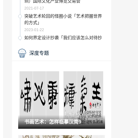
圳）国际文化产业博览交易会
2021-07-17
突破艺术轮回的怪圈小说「艺术把握世界
的方式」
2023-01-22
如何界定设计抄袭「我们应该怎么对待抄
袭」
2023-01-31
深度专题
收藏百科：非刀非笔亦刀亦笔
2021-10-08
舞蹈是一场美丽的修行「学习舞蹈 就是踏
上变美的旅程」
2023-01-08
“瓷砖”雅骏陶瓷重磅推出极具前瞻价值通
体大理石瓷砖
2022-09-11
书画艺术：怎样临摹汉简9
宁海民间艺术「村民都是“艺术家”浙江宁
海“艺术乡村”激活共富因子」
2023-01-25