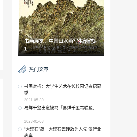
春马利全开
2022-11-02
北方写生创作基地「深圳烽火乡村部落」
2022-12-10
书画展览：中国山水画写生创作1
书画收藏：潘师升《墨竹册》
1
2021-10-15
“安阳”永利安陶瓷安阳旗舰店-给大家带来
热门文章
现代美学的经典与时尚！
2022-12-22
幼小衔接小学一年级如何适应「幼小衔接
书画赏析：大学生艺术在线校园记者招募
孩子需要做什么」
季
2023-01-22
2021-05-30
艺考生文化课考了245能上什么大学「艺
易烊千玺出道被骂「易烊千玺骂联盟」
术生联考没过还能上本科吗」
2022-12-04
2023-01-03
温榆河新开楼盘「温榆河湿地公园规划
“大理石”简一大理石瓷砖敢为人先 做行业
图」
表率