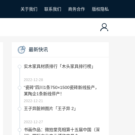
关于我们
联系我们
商务合作
版权隐私
最新快讯
实木家具材质排行「木头家具排行榜」
2022-12-28
“瓷砖”四川1条750×1500瓷砖新线投产，
某陶企1条新线停产！
2022-12-21
王子异脏辫图片「王子异 2」
2022-12-27
书画作品：微拍堂亮相第十五届中国（深